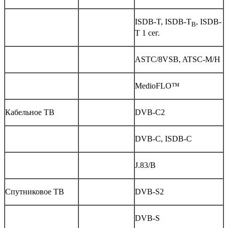
ISDB-T, ISDB-T
, ISDB-
B
T 1 сег.
ASTC/8VSB, ATSC-M/H
MedioFLO™
Кабельное ТВ
DVB-C2
DVB-C, ISDB-C
J.83/B
Спутниковое ТВ
DVB-S2
DVB-S