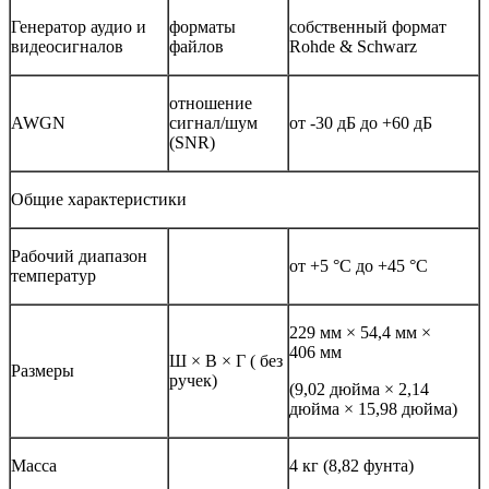
Генератор аудио и
форматы
собственный формат
видеосигналов
файлов
Rohde & Schwarz
отношение
AWGN
сигнал/шум
от -30 дБ до +60 дБ
(SNR)
Общие характеристики
Рабочий диапазон
от +5 °С до +45 °C
температур
229 мм × 54,4 мм ×
406 мм
Ш × В × Г ( без
Размеры
ручек)
(9,02 дюйма × 2,14
дюйма × 15,98 дюйма)
Масса
4 кг (8,82 фунта)