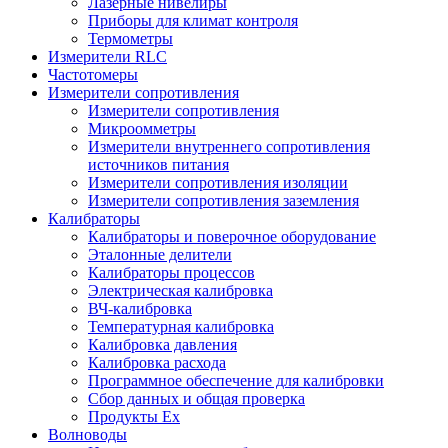
Лазерные нивелиры
Приборы для климат контроля
Термометры
Измерители RLC
Частотомеры
Измерители сопротивления
Измерители сопротивления
Микроомметры
Измерители внутреннего сопротивления
источников питания
Измерители сопротивления изоляции
Измерители сопротивления заземления
Калибраторы
Калибраторы и поверочное оборудование
Эталонные делители
Калибраторы процессов
Электрическая калибровка
ВЧ-калибровка
Температурная калибровка
Калибровка давления
Калибровка расхода
Программное обеспечение для калибровки
Сбор данных и общая проверка
Продукты Ex
Волноводы