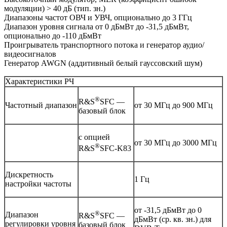
модуляции) > 40 дБ (тип. зн.)
Диапазоны частот ОВЧ и УВЧ, опционально до 3 ГГц
Диапазон уровня сигнала от 0 дБмВт до -31,5 дБмВт,
опционально до -110 дБмВт
Проигрыватель транспортного потока и генератор аудио/
видеосигналов
Генератор AWGN (аддитивный белый гауссовский шум)
Характеристики РЧ
®
R&S
SFC —
Частотный диапазон
от 30 MГц до 900 МГц
базовый блок
с опцией
от 30 MГц до 3000 МГц
®
R&S
SFC-K83
Дискретность
1 Гц
настройки частоты
от -31,5 дБмВт до 0
®
Диапазон
R&S
SFC —
дБмВт (ср. кв. зн.) для
регулировки уровня
базовый блок