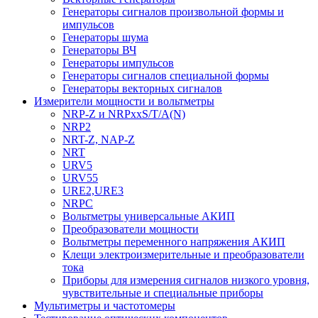
Генераторы сигналов произвольной формы и
импульсов
Генераторы шума
Генераторы ВЧ
Генераторы импульсов
Генераторы сигналов специальной формы
Генераторы векторных сигналов
Измерители мощности и вольтметры
NRP-Z и NRPхxS/T/A(N)
NRP2
NRT-Z, NAP-Z
NRT
URV5
URV55
URE2,URE3
NRPC
Вольтметры универсальные АКИП
Преобразователи мощности
Вольтметры переменного напряжения АКИП
Клещи электроизмерительные и преобразователи
тока
Приборы для измерения сигналов низкого уровня,
чувствительные и специальные приборы
Мультиметры и частотомеры