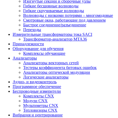
Изогнутые секции и сборочные узлы
Гибкие бесшовные волноводы
Гибкие скручиваемые волноводы
Волноводы с низкими потерями – многомодовые
Смотровые окна, работающие под давлением
Быстрое соединение/разъединение
Переходы
Измерительные трансформаторы тока SACI
Трансформатор-анализатор MTA36
Принадлежности
Оборудование для обучения
Комплексы обучающие
Анализаторы
Анализаторы векторных сетей
Тестеры коэффициента битовых ошибок
Анализаторы оптической модуляции
Логические анализаторы
Аудио- и видеоконтроль
Программное обеспечение
Беспроводные измерители
Комплекты CNX
Модули CNX
Мультиметры CNX
Тепловизоры CNX
Вибрация и центрирование