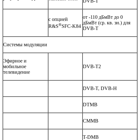
DVB-T
от -110 дБмВт до 0
с опцией
дБмВт (ср. кв. зн.) для
®
R&S
SFC-K84
DVB-T
Системы модуляции
Эфирное и
мобильное
DVB-T2
телевидение
DVB-T, DVB-H
DTMB
CMMB
T-DMB