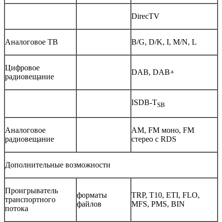
DirecTV
Аналоговое ТВ
B/G, D/K, I, M/N, L
Цифровое
DAB, DAB+
радиовещание
ISDB-T
SB
Аналоговое
AM, FM моно, FM
радиовещание
стерео с RDS
Дополнительные возможности
Проигрыватель
форматы
TRP, T10, ETI, FLO,
транспортного
файлов
MFS, PMS, BIN
потока