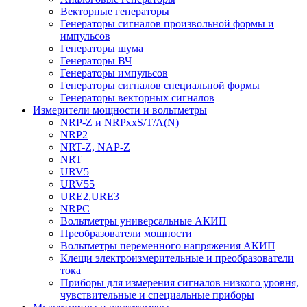
Векторные генераторы
Генераторы сигналов произвольной формы и
импульсов
Генераторы шума
Генераторы ВЧ
Генераторы импульсов
Генераторы сигналов специальной формы
Генераторы векторных сигналов
Измерители мощности и вольтметры
NRP-Z и NRPхxS/T/A(N)
NRP2
NRT-Z, NAP-Z
NRT
URV5
URV55
URE2,URE3
NRPC
Вольтметры универсальные АКИП
Преобразователи мощности
Вольтметры переменного напряжения АКИП
Клещи электроизмерительные и преобразователи
тока
Приборы для измерения сигналов низкого уровня,
чувствительные и специальные приборы