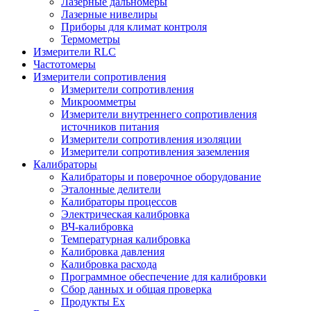
Лазерные дальномеры
Лазерные нивелиры
Приборы для климат контроля
Термометры
Измерители RLC
Частотомеры
Измерители сопротивления
Измерители сопротивления
Микроомметры
Измерители внутреннего сопротивления
источников питания
Измерители сопротивления изоляции
Измерители сопротивления заземления
Калибраторы
Калибраторы и поверочное оборудование
Эталонные делители
Калибраторы процессов
Электрическая калибровка
ВЧ-калибровка
Температурная калибровка
Калибровка давления
Калибровка расхода
Программное обеспечение для калибровки
Сбор данных и общая проверка
Продукты Ex