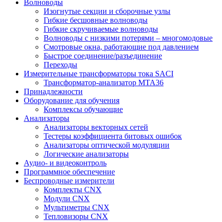
Волноводы
Изогнутые секции и сборочные узлы
Гибкие бесшовные волноводы
Гибкие скручиваемые волноводы
Волноводы с низкими потерями – многомодовые
Смотровые окна, работающие под давлением
Быстрое соединение/разъединение
Переходы
Измерительные трансформаторы тока SACI
Трансформатор-анализатор MTA36
Принадлежности
Оборудование для обучения
Комплексы обучающие
Анализаторы
Анализаторы векторных сетей
Тестеры коэффициента битовых ошибок
Анализаторы оптической модуляции
Логические анализаторы
Аудио- и видеоконтроль
Программное обеспечение
Беспроводные измерители
Комплекты CNX
Модули CNX
Мультиметры CNX
Тепловизоры CNX