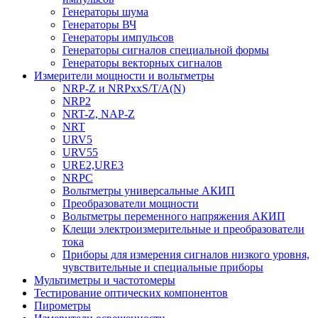
Генераторы шума
Генераторы ВЧ
Генераторы импульсов
Генераторы сигналов специальной формы
Генераторы векторных сигналов
Измерители мощности и вольтметры
NRP-Z и NRPхxS/T/A(N)
NRP2
NRT-Z, NAP-Z
NRT
URV5
URV55
URE2,URE3
NRPC
Вольтметры универсальные АКИП
Преобразователи мощности
Вольтметры переменного напряжения АКИП
Клещи электроизмерительные и преобразователи
тока
Приборы для измерения сигналов низкого уровня,
чувствительные и специальные приборы
Мультиметры и частотомеры
Тестирование оптических компонентов
Пирометры