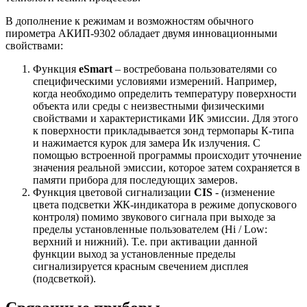
В дополнение к режимам и возможностям обычного
пирометра АКИП-9302 обладает двумя инновационными
свойствами:
Функция
eSmart
– востребована пользователями со
специфическими условиями измерений. Например,
когда необходимо определить температуру поверхности
объекта или среды с неизвестными физическими
свойствами и характеристиками ИК эмиссии. Для этого
к поверхности прикладывается зонд термопары К-типа
и нажимается курок для замера Ик излучения. С
помощью встроенной программы происходит уточнение
значения реальной эмиссии, которое затем сохраняется в
памяти прибора для последующих замеров.
Функция цветовой сигнализации
CIS
- (изменение
цвета подсветки ЖК-индикатора в режиме допускового
контроля) помимо звукового сигнала при выходе за
пределы установленные пользователем (Hi / Low:
верхний и нижний). Т.е. при активации данной
функции выход за установленные пределы
сигнализируется красным свечением дисплея
(подсветкой).