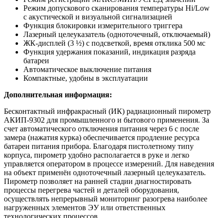
Режим допускового сканирования температуры Hi/Low
с акустической и визуальной сигнализацией
Функция блокировки измерительного триггера
Лазерный целеуказатель (одноточечный, отключаемый)
ЖК-дисплей (3 ½) с подсветкой, время отклика 500 мс
Функция удержания показаний, индикация разряда
батареи
Автоматическое выключение питания
Компактные, удобны в эксплуатации
Дополнительная информация:
Бесконтактный инфракрасный (ИК) радиационный пирометр
АКИП-9302 для промышленного и бытового применения. За
счет автоматического отключения питания через 6 с после
замера (нажатия курка) обеспечивается продление ресурса
батареи питания прибора. Благодаря пистолетному типу
корпуса, пирометр удобно располагается в руке и легко
управляется оператором в процессе измерений. Для наведения
на объект применён одноточечный лазерный целеуказатель.
Пирометр позволяет на ранней стадии диагностировать
процессы перегрева частей и деталей оборудования,
осуществлять непрерывный мониторинг разогрева наиболее
нагруженных элементов ЭУ или ответственных
технологических процессов.