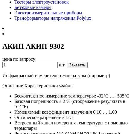
Тестеры электроустановок
Безэховые камеры
Электроизмерительные приборы
Трансформаторы напряжения Polylux
АКИП АКИП-9302
цена по запросу
шт.
Заказать
Инфракрасный измеритель температуры (пирометр)
Описание
Характеристики
Файлы
Бесконтактное измерение температуры: -32°С …+535°С
Базовая погрешность ± 2 % (отображение результата в
°С/ °F)
Изменяемый коэффициент излучения 0,10 … 1,00
Оптическое разрешение 12:1
Встроенный канал измерения температуры с помощью
термопары
Режим регистрации МАКС/МИН/УСРЕД значений