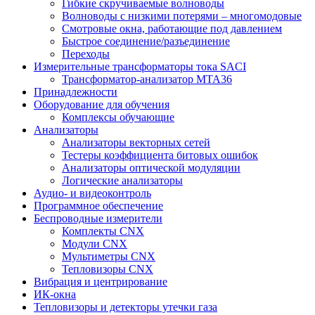
Гибкие скручиваемые волноводы
Волноводы с низкими потерями – многомодовые
Смотровые окна, работающие под давлением
Быстрое соединение/разъединение
Переходы
Измерительные трансформаторы тока SACI
Трансформатор-анализатор MTA36
Принадлежности
Оборудование для обучения
Комплексы обучающие
Анализаторы
Анализаторы векторных сетей
Тестеры коэффициента битовых ошибок
Анализаторы оптической модуляции
Логические анализаторы
Аудио- и видеоконтроль
Программное обеспечение
Беспроводные измерители
Комплекты CNX
Модули CNX
Мультиметры CNX
Тепловизоры CNX
Вибрация и центрирование
ИК-окна
Тепловизоры и детекторы утечки газа