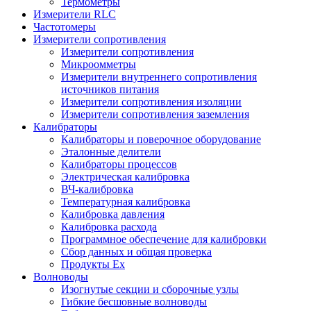
Термометры
Измерители RLC
Частотомеры
Измерители сопротивления
Измерители сопротивления
Микроомметры
Измерители внутреннего сопротивления
источников питания
Измерители сопротивления изоляции
Измерители сопротивления заземления
Калибраторы
Калибраторы и поверочное оборудование
Эталонные делители
Калибраторы процессов
Электрическая калибровка
ВЧ-калибровка
Температурная калибровка
Калибровка давления
Калибровка расхода
Программное обеспечение для калибровки
Сбор данных и общая проверка
Продукты Ex
Волноводы
Изогнутые секции и сборочные узлы
Гибкие бесшовные волноводы