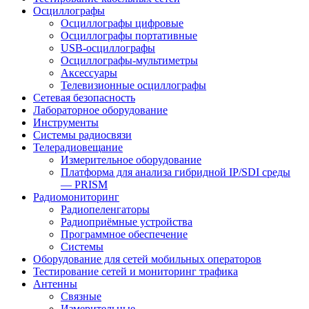
Осциллографы
Осциллографы цифровые
Осциллографы портативные
USB-осциллографы
Осциллографы-мультиметры
Аксессуары
Телевизионные осциллографы
Сетевая безопасность
Лабораторное оборудование
Инструменты
Системы радиосвязи
Телерадиовещание
Измерительное оборудование
Платформа для анализа гибридной IP/SDI среды
— PRISM
Радиомониторинг
Радиопеленгаторы
Радиоприёмные устройства
Программное обеспечение
Системы
Оборудование для сетей мобильных операторов
Тестирование сетей и мониторинг трафика
Антенны
Связные
Измерительные