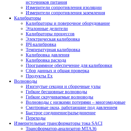
источников питания
Измерители сопротивления изоляции
Измерители сопротивления заземления
Калибраторы
Калибраторы и поверочное оборудование
Эталонные делители
Калибраторы процессов
Электрическая калибровка
ВЧ-калибровка
Температурная калибровка
Калибровка давления
Калибровка расхода
Программное обеспечение для калибровки
Сбор данных и общая проверка
Продукты Ex
Волноводы
Изогнутые секции и сборочные узлы
Гибкие бесшовные волноводы
Гибкие скручиваемые волноводы
Волноводы с низкими потерями – многомодовые
Смотровые окна, работающие под давлением
Быстрое соединение/разъединение
Переходы
Измерительные трансформаторы тока SACI
Трансформатор-анализатор MTA36