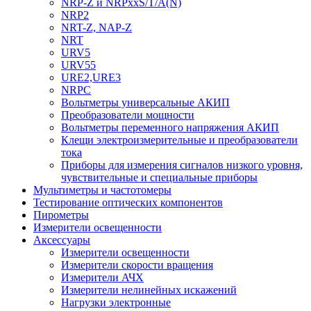
NRP-Z и NRPхxS/T/A(N)
NRP2
NRT-Z, NAP-Z
NRT
URV5
URV55
URE2,URE3
NRPC
Вольтметры универсальные АКИП
Преобразователи мощности
Вольтметры переменного напряжения АКИП
Клещи электроизмерительные и преобразователи
тока
Приборы для измерения сигналов низкого уровня,
чувствительные и специальные приборы
Мультиметры и частотомеры
Тестирование оптических компонентов
Пирометры
Измерители освещенности
Аксессуары
Измерители освещенности
Измерители скорости вращения
Измерители АЧХ
Измерители нелинейных искажений
Нагрузки электронные