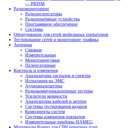
— PRISM
Радиомониторинг
Радиопеленгаторы
Радиоприёмные устройства
Программное обеспечение
Системы
Оборудование для сетей мобильных операторов
Тестирование сетей и мониторинг трафика
Антенны
Связные
Измерительные
Мониторинговые
Пеленгаторные
Контроль и измерения
Анализаторы сигналов и спектра
Испытания на ЭМС
Аудиоанализаторы
Радиокоммуникационные тестеры
Усилители мощности
Анализаторы кабелей и антенн
Системы тестирования радаров
Компоненты систем
Системы измерения покрытия
Измерительные приборы HAMEG
Материалы Rogers для СВЧ печатных плат