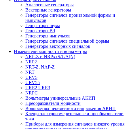
Аналоговые генераторы
Векторные генераторы
Генераторы сигналов произвольной формы и
импульсов
Генераторы шума
Генераторы ВЧ
Генераторы импульсов
Генераторы сигналов специальной формы
Генераторы векторных сигналов
Измерители мощности и вольтметры
NRP-Z и NRPхxS/T/A(N)
NRP2
NRT-Z, NAP-Z
NRT
URV5
URV55
URE2,URE3
NRPC
Вольтметры универсальные АКИП
Преобразователи мощности
Вольтметры переменного напряжения АКИП
Клещи электроизмерительные и преобразователи
тока
Приборы для измерения сигналов низкого уровня,