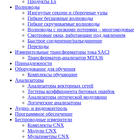
Продукты Ex
Волноводы
Изогнутые секции и сборочные узлы
Гибкие бесшовные волноводы
Гибкие скручиваемые волноводы
Волноводы с низкими потерями – многомодовые
Смотровые окна, работающие под давлением
Быстрое соединение/разъединение
Переходы
Измерительные трансформаторы тока SACI
Трансформатор-анализатор MTA36
Принадлежности
Оборудование для обучения
Комплексы обучающие
Анализаторы
Анализаторы векторных сетей
Тестеры коэффициента битовых ошибок
Анализаторы оптической модуляции
Логические анализаторы
Аудио- и видеоконтроль
Программное обеспечение
Беспроводные измерители
Комплекты CNX
Модули CNX
Мультиметры CNX