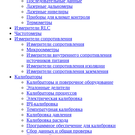
Последовательные данные
Лазерные дальномеры
Лазерные нивелиры
Приборы для климат контроля
Термометры
Измерители RLC
Частотомеры
Измерители сопротивления
Измерители сопротивления
Микроомметры
Измерители внутреннего сопротивления
источников питания
Измерители сопротивления изоляции
Измерители сопротивления заземления
Калибраторы
Калибраторы и поверочное оборудование
Эталонные делители
Калибраторы процессов
Электрическая калибровка
ВЧ-калибровка
Температурная калибровка
Калибровка давления
Калибровка расхода
Программное обеспечение для калибровки
Сбор данных и общая проверка