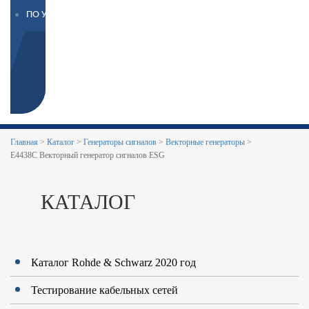
ПО УВЭОС
КОРЗИНА
Ваша
корзина
пуста
КОРЗИНА
0
0
(
шт.)
руб.
Главная
>
Каталог
>
Генераторы сигналов
>
Векторные генераторы
>
E4438C Векторный генератор сигналов ESG
КАТАЛОГ
Каталог Rohde & Schwarz 2020 год
Тестирование кабельных сетей