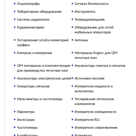
Осциллографы
Сетевая безопасность
Лабораторное оборудование
Инструменты
Системы радиосвязи
Телерадиовещание
Радиомониторинг
Оборудование для сетей
мобильных операторов
Тестирование сетей и мониторинг
Антенны
трафика
Контроль и измерения
Материалы Rogers для СВЧ
печатных плат
СВЧ материалы и комплектующие
Анализаторы спектра и сигналов
для производства печатных плат
Анализаторы электрических цепей
Источники питания
Генераторы сигналов
Измерители мощности и
вольтметры
Мультиметры и частотомеры
Тестирование оптических
компонентов
Пирометры
Измерители освещенности
Аксессуары
Измерители RLC
Частотомеры
Измерители сопротивления
Калибраторы
Волноводы