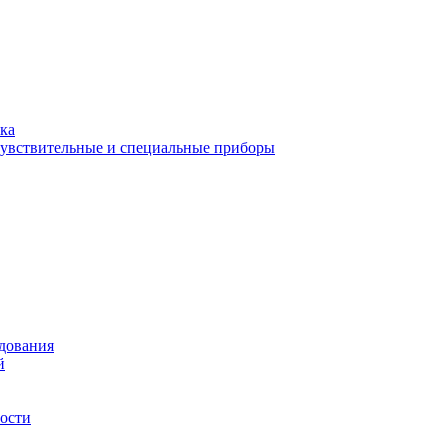
ка
чувствительные и специальные приборы
удования
й
ости