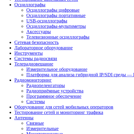
Осциллографы
Осциллографы цифровые
Осциллографы портативные
USB-осциллографы
Осциллографы-мультиметры
Аксессуары
Телевизионные осциллографы
Сетевая безопасность
Лабораторное оборудование
Инструменты
Системы радиосвязи
Телерадиовещание
Измерительное оборудование
Платформа для анализа гибридной IP/SDI среды —
Радиомониторинг
Радиопеленгаторы
Радиоприёмные устройства
Программное обеспечение
Системы
Оборудование для сетей мобильных операторов
Тестирование сетей и мониторинг трафика
Антенны
Связные
Измерительные
Мониторинговые