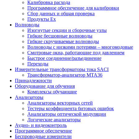
Калибровка расхода
Программное обеспечение для калибровки
Сбор данных и общая проверка
Продукты Ex
Волноводы
Изогнутые секции и сборочные узлы
Гибкие бесшовные волноводы
Гибкие скручиваемые волноводы
Волноводы с низкими потерями – многомодовые
Смотровые окна, работающие под давлением
Быстрое соединение/разъединение
Переходы
Измерительные трансформаторы тока SACI
Трансформатор-анализатор MTA36
Принадлежности
Оборудование для обучения
Комплексы обучающие
Анализаторы
Анализаторы векторных сетей
Тестеры коэффициента битовых ошибок
Анализаторы оптической модуляции
Логические анализаторы
Аудио- и видеоконтроль
Программное обеспечение
Беспроводные измерители