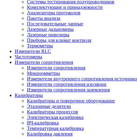
Системы тестирования полупроводников
Комплектующие и принадлежности
Анализаторы протоколов
Пакеты анализа
Последовательные данные
Лазерные дальномеры
Лазерные нивелиры
Приборы для климат контроля
Термометры
Измерители RLC
Частотомеры
Измерители сопротивления
Измерители сопротивления
Микроомметры
Измерители внутреннего сопротивления источнико
Измерители сопротивления изоляции
Измерители сопротивления заземления
Калибраторы
Калибраторы и поверочное оборудование
Эталонные делители
Калибраторы процессов
Электрическая калибровка
ВЧ-калибровка
Температурная калибровка
Калибровка давления