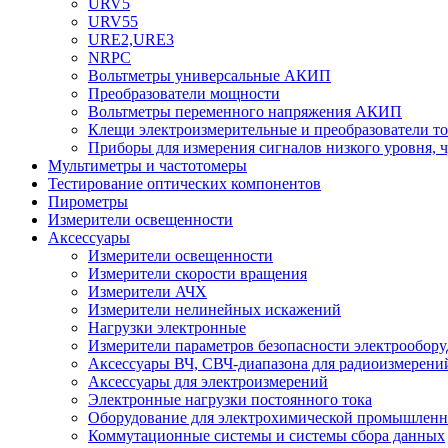
URV5
URV55
URE2,URE3
NRPC
Вольтметры универсальные АКИП
Преобразователи мощности
Вольтметры переменного напряжения АКИП
Клещи электроизмерительные и преобразователи то
Приборы для измерения сигналов низкого уровня, 
Мультиметры и частотомеры
Тестирование оптических компонентов
Пирометры
Измерители освещенности
Аксессуары
Измерители освещенности
Измерители скорости вращения
Измерители АЧХ
Измерители нелинейных искажений
Нагрузки электронные
Измерители параметров безопасности электрообор
Аксессуары ВЧ, СВЧ-диапазона для радиоизмерени
Аксессуары для электроизмерений
Электронные нагрузки постоянного тока
Оборудование для электрохимической промышленн
Коммутационные системы и системы сбора данных