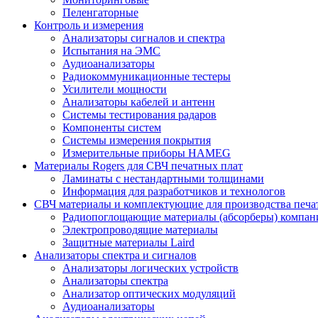
Пеленгаторные
Контроль и измерения
Анализаторы сигналов и спектра
Испытания на ЭМС
Аудиоанализаторы
Радиокоммуникационные тестеры
Усилители мощности
Анализаторы кабелей и антенн
Системы тестирования радаров
Компоненты систем
Системы измерения покрытия
Измерительные приборы HAMEG
Материалы Rogers для СВЧ печатных плат
Ламинаты с нестандартными толщинами
Информация для разработчиков и технологов
СВЧ материалы и комплектующие для производства печа
Радиопоглощающие материалы (абсорберы) компан
Электропроводящие материалы
Защитные материалы Laird
Анализаторы спектра и сигналов
Анализаторы логических устройств
Анализаторы спектра
Анализатор оптических модуляций
Аудиоанализаторы