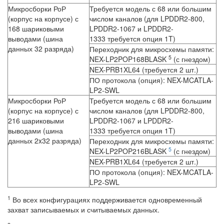
Микросборки РоР
Требуется модель с 68 или большим
(корпус на корпусе) с
числом каналов (для LPDDR2-800,
168 шариковыми
LPDDR2-1067 и LPDDR2-
выводами (шина
1333 требуется опция 1T)
данных 32 разряда)
Переходник для микросхемы памяти:
5
NEX-LP2POP168BLASK
(с гнездом)
NEX-PRB1XL64 (требуется 2 шт.)
ПО протокола (опция): NEX-MCATLA-
LP2-SWL
Микросборки РоР
Требуется модель с 68 или большим
(корпус на корпусе) с
числом каналов (для LPDDR2-800,
216 шариковыми
LPDDR2-1067 и LPDDR2-
выводами (шина
1333 требуется опция 1T)
данных 2x32 разряда)
Переходник для микросхемы памяти:
5
NEX-LP2POP216BLASK
(с гнездом)
NEX-PRB1XL64 (требуется 2 шт.)
ПО протокола (опция): NEX-MCATLA-
LP2-SWL
1
Во всех конфигурациях поддерживается одновременный
захват записываемых и считываемых данных.