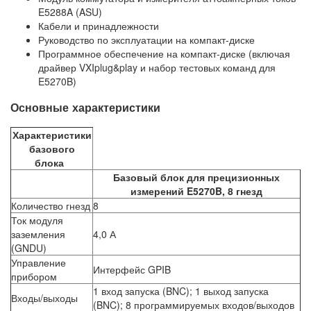
E5288A (ASU)
Кабели и принадлежности
Руководство по эксплуатации на компакт-диске
Программное обеспечение на компакт-диске (включая
драйвер VXIplug&play и набор тестовых команд для
E5270B)
Основные характеристики
Характеристики
базового
блока
Базовый блок для прецизионных
измерений E5270B, 8 гнезд
Количество гнезд
8
Ток модуля
заземления
4,0 А
(GNDU)
Управление
Интерфейс GPIB
прибором
1 вход запуска (BNC); 1 выход запуска
Входы/выходы
(BNC); 8 программируемых входов/выходов