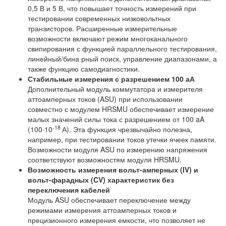
0,5 В и 5 В, что повышает точность измерений при
тестировании современных низковольтных
транзисторов. Расширенные измерительные
возможности включают режим многоканального
свипирования с функцией параллельного тестирования,
линейный/бина рный поиск, управление диапазонами, а
также функцию самодиагностики.
Стабильные измерения с разрешением 100 аА
Дополнительный модуль коммутатора и измерителя
аттоамперных токов (ASU) при использовании
совместно с модулем HRSMU обеспечивает измерение
малых значений силы тока с разрешением от 100 aA
-18
(100·10
А). Эта функция чрезвычайно полезна,
например, при тестировании токов утечки ячеек памяти.
Возможности модуля ASU по измерению напряжения
соответствуют возможностям модуля HRSMU.
Возможность измерения вольт-амперных (IV) и
вольт-фарадных (CV) характеристик без
переключения кабелей
Модуль ASU обеспечивает переключение между
режимами измерения аттоамперных токов и
прецизионного измерения емкости, что позволяет не