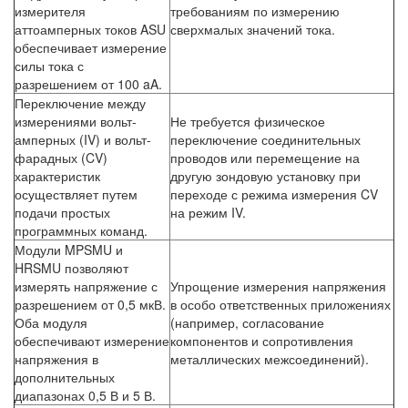
измерителя
требованиям по измерению
аттоамперных токов ASU
сверхмалых значений тока.
обеспечивает измерение
силы тока с
разрешением от 100 aA.
Переключение между
измерениями вольт-
Не требуется физическое
амперных (IV) и вольт-
переключение соединительных
фарадных (CV)
проводов или перемещение на
характеристик
другую зондовую установку при
осуществляет путем
переходе с режима измерения CV
подачи простых
на режим IV.
программных команд.
Модули MPSMU и
HRSMU позволяют
измерять напряжение с
Упрощение измерения напряжения
разрешением от 0,5 мкВ.
в особо ответственных приложениях
Оба модуля
(например, согласование
обеспечивают измерение
компонентов и сопротивления
напряжения в
металлических межсоединений).
дополнительных
диапазонах 0,5 В и 5 В.