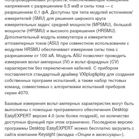
напряжения с разрешением 0,5 мкВ и силы тока — с
разрешением 0,1 фA. Доступны три типа модулей источников/
измерителей (SMU) для решения широкого круга
измерительных задач: средней мощности (MPSMU), большой
мощности (HPSMU) и высокого разрешения (HRSMU).
Дополнительный модуль коммутатора и измерителя
аттоамперных токов (ASU) при совместном использовании с
модулем HRSMU обеспечивает измерение силы тока с
разрешением от 100 aA. Модуль ASU позволяет проводить
измерения вольт-амперных (IV) и вольт-фарадных (CV)
характеристик без переключения кабелей. С прибором
поставляется стандартный драйвер VXIplug&play для создания
собственных программ испытаний, а также набор тестовых
команд, совместимых с алгоритмами испытаний приборов
серии 4070.
Базовые измерения вольт-амперных характеристик могут быть
выполнены с помощью программного обеспечения Desktop
EasyEXPERT версии 4.0 (или более поздней), но количество
доступных функций при этом ограничено. Последнюю версию
программы Desktop EasyEXPERT можно бесплатно загрузить с
сайта компании Keysight (вкладка «Опции и аксессуары»).