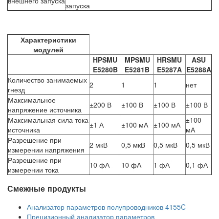
внешнего запуска
запуска
Характеристики
модулей
HPSMU
MPSMU
HRSMU
ASU
E5280B
E5281B
E5287A
E5288A
Количество занимаемых
2
1
1
нет
гнезд
Максимальное
±200 В
±100 В
±100 В
±100 В
напряжение источника
Максимальная сила тока
±100
±1 А
±100 мА
±100 мА
источника
мА
Разрешение при
2 мкВ
0,5 мкВ
0,5 мкВ
0,5 мкВ
измерении напряжения
Разрешение при
10 фА
10 фА
1 фА
0,1 фА
измерении тока
Смежные продукты
Анализатор параметров полупроводников 4155C
Прецизионный анализатор параметров