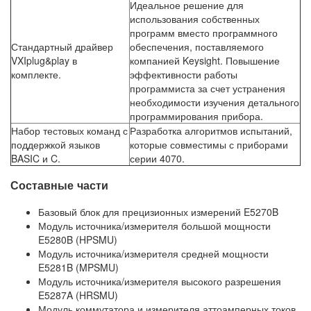
Идеальное решение для
использования собственных
программ вместо программного
Стандартный драйвер
обеспечения, поставляемого
VXIplug&play в
компанией Keysight. Повышение
комплекте.
эффективности работы
программиста за счет устранения
необходимости изучения детального
программирования прибора.
Набор тестовых команд с
Разработка алгоритмов испытаний,
поддержкой языков
которые совместимы с приборами
BASIC и C.
серии 4070.
Составные части
Базовый блок для прецизионных измерений E5270B
Модуль источника/измерителя большой мощности
E5280B (HPSMU)
Модуль источника/измерителя средней мощности
E5281B (MPSMU)
Модуль источника/измерителя высокого разрешения
E5287A (HRSMU)
Модуль коммутатора и измерителя аттоамперных токов