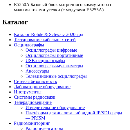
E5250A Базовый блок матричного коммутатора с
малыми токами утечки (с модулями E5255A)
Каталог
Каталог Rohde & Schwarz 2020 год
Тестирование кабельных сетей
Осциллографы
Осциллографы цифровые
Осциллографы портативные
USB-осциллографы
Осциллографы-мультиметры
Аксессуары
Телевизионные осциллографы
Сетевая безопасность
Лабораторное оборудование
Инструменты
Системы радиосвязи
Телерадиовещание
Измерительное оборудование
Платформа для анализа гибридной IP/SDI среды
— PRISM
Радиомониторинг
Радиопеленгаторы