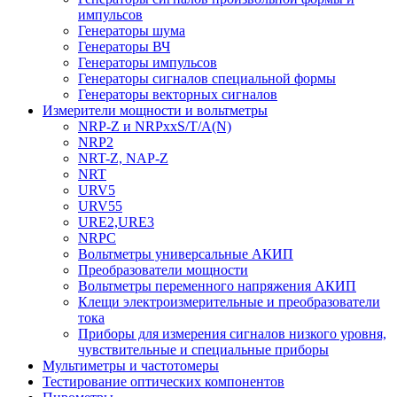
импульсов
Генераторы шума
Генераторы ВЧ
Генераторы импульсов
Генераторы сигналов специальной формы
Генераторы векторных сигналов
Измерители мощности и вольтметры
NRP-Z и NRPхxS/T/A(N)
NRP2
NRT-Z, NAP-Z
NRT
URV5
URV55
URE2,URE3
NRPC
Вольтметры универсальные АКИП
Преобразователи мощности
Вольтметры переменного напряжения АКИП
Клещи электроизмерительные и преобразователи
тока
Приборы для измерения сигналов низкого уровня,
чувствительные и специальные приборы
Мультиметры и частотомеры
Тестирование оптических компонентов