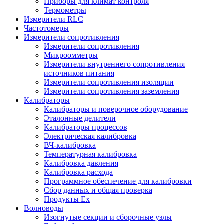
Приборы для климат контроля
Термометры
Измерители RLC
Частотомеры
Измерители сопротивления
Измерители сопротивления
Микроомметры
Измерители внутреннего сопротивления
источников питания
Измерители сопротивления изоляции
Измерители сопротивления заземления
Калибраторы
Калибраторы и поверочное оборудование
Эталонные делители
Калибраторы процессов
Электрическая калибровка
ВЧ-калибровка
Температурная калибровка
Калибровка давления
Калибровка расхода
Программное обеспечение для калибровки
Сбор данных и общая проверка
Продукты Ex
Волноводы
Изогнутые секции и сборочные узлы