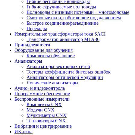
Гибкие бесшовные волноводы
Гибкие скручиваемые волноводы
Волноводы с низкими потерями – многомодовые
Смотровые окна, работающие под давлением
Быстрое соединение/разъединение
Переходы
Измерительные трансформаторы тока SACI
Трансформатор-анализатор MTA36
Принадлежности
Оборудование для обучения
Комплексы обучающие
Анализаторы
Анализаторы векторных сетей
Тестеры коэффициента битовых ошибок
Анализаторы оптической модуляции
Логические анализаторы
Аудио- и видеоконтроль
Программное обеспечение
Беспроводные измерители
Комплекты CNX
Модули CNX
Мультиметры CNX
Тепловизоры CNX
Вибрация и центрирование
ИК-окна