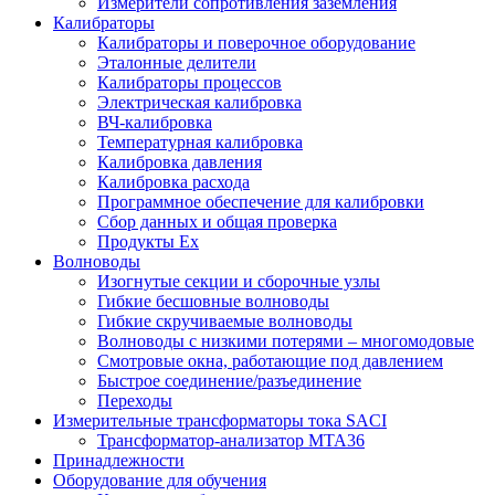
Измерители сопротивления заземления
Калибраторы
Калибраторы и поверочное оборудование
Эталонные делители
Калибраторы процессов
Электрическая калибровка
ВЧ-калибровка
Температурная калибровка
Калибровка давления
Калибровка расхода
Программное обеспечение для калибровки
Сбор данных и общая проверка
Продукты Ex
Волноводы
Изогнутые секции и сборочные узлы
Гибкие бесшовные волноводы
Гибкие скручиваемые волноводы
Волноводы с низкими потерями – многомодовые
Смотровые окна, работающие под давлением
Быстрое соединение/разъединение
Переходы
Измерительные трансформаторы тока SACI
Трансформатор-анализатор MTA36
Принадлежности
Оборудование для обучения