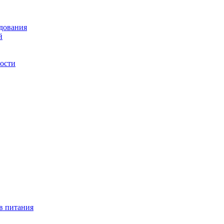
удования
й
ости
в питания