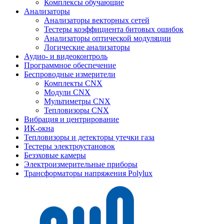
Комплексы обучающие
Анализаторы
Анализаторы векторных сетей
Тестеры коэффициента битовых ошибок
Анализаторы оптической модуляции
Логические анализаторы
Аудио- и видеоконтроль
Программное обеспечение
Беспроводные измерители
Комплекты CNX
Модули CNX
Мультиметры CNX
Тепловизоры CNX
Вибрация и центрирование
ИК-окна
Тепловизоры и детекторы утечки газа
Тестеры электроустановок
Безэховые камеры
Электроизмерительные приборы
Трансформаторы напряжения Polylux