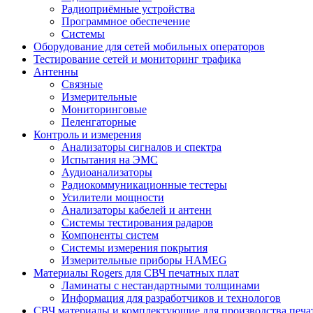
Радиоприёмные устройства
Программное обеспечение
Системы
Оборудование для сетей мобильных операторов
Тестирование сетей и мониторинг трафика
Антенны
Связные
Измерительные
Мониторинговые
Пеленгаторные
Контроль и измерения
Анализаторы сигналов и спектра
Испытания на ЭМС
Аудиоанализаторы
Радиокоммуникационные тестеры
Усилители мощности
Анализаторы кабелей и антенн
Системы тестирования радаров
Компоненты систем
Системы измерения покрытия
Измерительные приборы HAMEG
Материалы Rogers для СВЧ печатных плат
Ламинаты с нестандартными толщинами
Информация для разработчиков и технологов
СВЧ материалы и комплектующие для производства печа