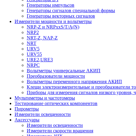
Генераторы импульсов
Генераторы сигналов специальной формы
Генераторы векторных сигналов
Измерители мощности и вольтметры
NRP-Z и NRPхxS/T/A(N)
NRP2
NRT-Z, NAP-Z
NRT
URV5
URV55
URE2,URE3
NRPC
Вольтметры универсальные АКИП
Преобразователи мощности
Вольтметры переменного напряжения АКИП
Клещи электроизмерительные и преобразователи то
Приборы для измерения сигналов низкого уровня, 
Мультиметры и частотомеры
Тестирование оптических компонентов
Пирометры
Измерители освещенности
Аксессуары
Измерители освещенности
Измерители скорости вращения