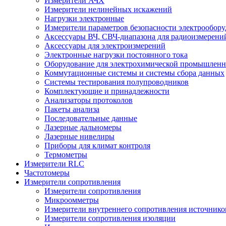
Измерители АЧХ
Измерители нелинейных искажений
Нагрузки электронные
Измерители параметров безопасности электрообор
Аксессуары ВЧ, СВЧ-диапазона для радиоизмерени
Аксессуары для электроизмерений
Электронные нагрузки постоянного тока
Оборудование для электрохимической промышленн
Коммутационные системы и системы сбора данных
Системы тестирования полупроводников
Комплектующие и принадлежности
Анализаторы протоколов
Пакеты анализа
Последовательные данные
Лазерные дальномеры
Лазерные нивелиры
Приборы для климат контроля
Термометры
Измерители RLC
Частотомеры
Измерители сопротивления
Измерители сопротивления
Микроомметры
Измерители внутреннего сопротивления источнико
Измерители сопротивления изоляции