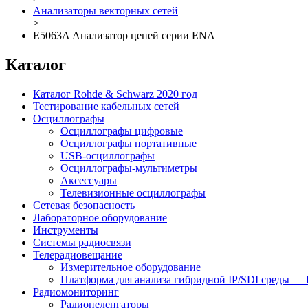
Анализаторы векторных сетей
>
E5063A Анализатор цепей серии ENA
Каталог
Каталог Rohde & Schwarz 2020 год
Тестирование кабельных сетей
Осциллографы
Осциллографы цифровые
Осциллографы портативные
USB-осциллографы
Осциллографы-мультиметры
Аксессуары
Телевизионные осциллографы
Сетевая безопасность
Лабораторное оборудование
Инструменты
Системы радиосвязи
Телерадиовещание
Измерительное оборудование
Платформа для анализа гибридной IP/SDI среды —
Радиомониторинг
Радиопеленгаторы