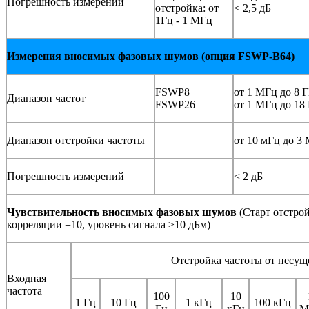
Погрешность измерений
отстройка: от
< 2,5 дБ
1Гц - 1 МГц
Измерения вносимых фазовых шумов (опция FSWP-
B
64)
FSWP8
от 1 МГц до 8 
Диапазон частот
FSWP26
от 1 МГц до 18
Диапазон отстройки частоты
от 10 мГц до 3
Погрешность измерений
< 2 дБ
Чувствительность вносимых фазовых шумов
(Старт отстро
корреляции =10, уровень сигнала ≥10 дБм)
Отстройка частоты от несущ
Входная
частота
100
10
1 Гц
10 Гц
1 кГц
100 кГц
Гц
кГц
М