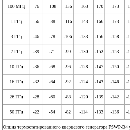
100 МГц
-76
-108
-136
-163
-170
-173
-
1 ГГц
-56
-88
-116
-143
-166
-173
-
3 ГГц
-46
-78
-106
-133
-156
-158
-
7 ГГц
-39
-71
-99
-130
-152
-153
-
10 ГГц
-36
-68
-96
-128
-147
-150
-
16 ГГц
-32
-64
-92
-124
-143
-146
-
26 ГГц
-28
-60
-88
-120
-139
-142
-
50 ГГц
-22
-54
-82
-114
-133
-136
-
Опция термостатированного кварцевого генератора FSWP-B4 