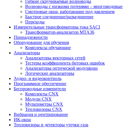
Гибкие скручиваемые волноводы
Волноводы с низкими потерями – многомодовые
Смотровые окна, работающие под давлением
Быстрое соединение/разъединение
Переходы
Измерительные трансформаторы тока SACI
Трансформатор-анализатор MTA36
Принадлежности
Оборудование для обучения
Комплексы обучающие
Анализаторы
Анализаторы векторных сетей
Тестеры коэффициента битовых ошибок
Анализаторы оптической модуляции
Логические анализаторы
Аудио- и видеоконтроль
Программное обеспечение
Беспроводные измерители
Комплекты CNX
Модули CNX
Мультиметры CNX
Тепловизоры CNX
Вибрация и центрирование
ИК-окна
Тепловизоры и детекторы утечки газа