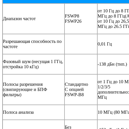
от 10 Гц до 8 Г
FSWP8
МГц до 8 ГГц(A
Диапазон частот
FSWP26
от 10 Гц до 26,
МГц до 26.5 ГГ
Разрешающая способность по
0,01 Гц
частоте
Фазовый шум (несущая 1 ГГц,
-138 дБн (тип.)
отстройка 10 кГц)
от 1 Гц до 10 
Полосы разрешения
Стандартно
1/2/3/5
(свипирующие и БПФ
С опцией
дополнительно:
фильтры)
FSWP-B8
МГц
Полоса анализа
10 МГц (80 МГ
Без