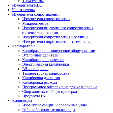
Термометры
Измерители RLC
Частотомеры
Измерители сопротивления
Измерители сопротивления
Микроомметры
Измерители внутреннего сопротивления
источников питания
Измерители сопротивления изоляции
Измерители сопротивления заземления
Калибраторы
Калибраторы и поверочное оборудование
Эталонные делители
Калибраторы процессов
Электрическая калибровка
ВЧ-калибровка
Температурная калибровка
Калибровка давления
Калибровка расхода
Программное обеспечение для калибровки
Сбор данных и общая проверка
Продукты Ex
Волноводы
Изогнутые секции и сборочные узлы
Гибкие бесшовные волноводы