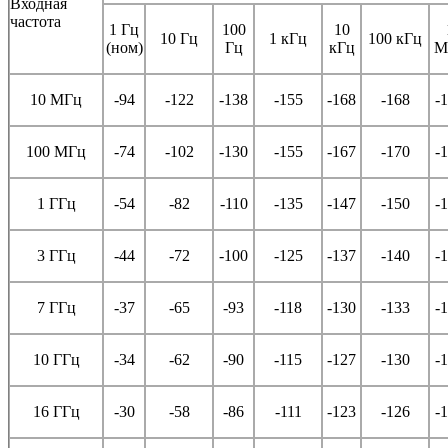
Входная
частота
1 Гц
100
10
10 Гц
1 кГц
100 кГц
(ном)
Гц
кГц
М
10 МГц
-94
-122
-138
-155
-168
-168
-
100 МГц
-74
-102
-130
-155
-167
-170
-
1 ГГц
-54
-82
-110
-135
-147
-150
-
3 ГГц
-44
-72
-100
-125
-137
-140
-
7 ГГц
-37
-65
-93
-118
-130
-133
-
10 ГГц
-34
-62
-90
-115
-127
-130
-
16 ГГц
-30
-58
-86
-111
-123
-126
-