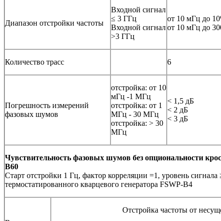
Входной сигнал
≤ 3 ГГц
от 10 мГц до 1
Диапазон отстройки частоты
Входной сигнал
от 10 мГц до 3
>3 ГГц
Количество трасс
6
отстройка: от 10
мГц -1 МГц
< 1,5 дБ
Погрешность измерений
отстройка: от 1
< 2 дБ
фазовых шумов
МГц - 30 МГц
< 3 дБ
отстройка: > 30
МГц
Чувствительность фазовых шумов без опциональности кро
B60
Старт отстройки 1 Гц, фактор корреляции =1, уровень сигнала 
термостатированного кварцевого генератора FSWP-B4
Отстройка частоты от несущ