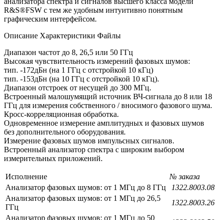
анализатора спектра и сигналов высшего класса модели
R&S®FSW с тем же удобным интуитивно понятным
графическим интерфейсом.
Описание
Характеристики
Файлы
Диапазон частот до 8, 26,5 или 50 ГГц
Высокая чувствительность измерений фазовых шумов:
тип. -172дБн (на 1 ГГц с отстройкой 10 кГц)
тип. -153дБн (на 10 ГГц с отстройкой 10 кГц).
Диапазон отстроек от несущей до 300 МГц.
Встроенный малошумящий источник ВЧ-сигнала до 8 или 18
ГГц для измерения собственного / вносимого фазового шума.
Кросс-корреляционная обработка.
Одновременное измерение амплитудных и фазовых шумов
без дополнительного оборудования.
Измерение фазовых шумов импульсных сигналов.
Встроенный анализатор спектра с широким выбором
измерительных приложений.
Исполнение
№ заказа
Анализатор фазовых шумов: от 1 МГц до 8 ГГц
1322.8003.08
Анализатор фазовых шумов: от 1 МГц до 26,5
1322.8003.26
ГГц
Анализатор фазовых шумов: от 1 МГц до 50