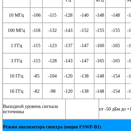
10 МГц
-106
-115
-128
-140
-148
-148
-
100 МГц
-118
-132
-143
-152
-155
-155
-
1 ГГц
-115
-123
-137
-147
-160
-165
-
3 ГГц
-115
-128
-143
-147
-165
-165
-
10 ГГц
-85
-104
-120
-138
-148
-154
-
16 ГГц
-82
-98
-120
-138
-148
-154
-
Выходной уровень сигнала
от -50 дБм до +
источника
Режим анализатора спектра (опция FSWP-
B
1)