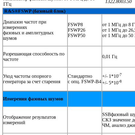
1322.8003.50
ГГц
R&S®FSWP (базовый блок)
Диапазон частот при
FSWP8
от 1 МГц до 8 
измерениях
FSWP26
от 1 МГц до 26
фазовых и амплитудных
FSWP50
от 1 МГц до 50
шумов
Разрешающая способность по
0,01 Гц
частоте
-7
Уход частоты опорного
Стандартно
+/- 1*10
генератора за счет старения
с опц. FSWP-B4
-8
+/- 5*10
Измерения фазовых шумов
SSBфазовый шу
Отображение результатов
СКЗ значение д
измерений
ЧМ, анализ джи