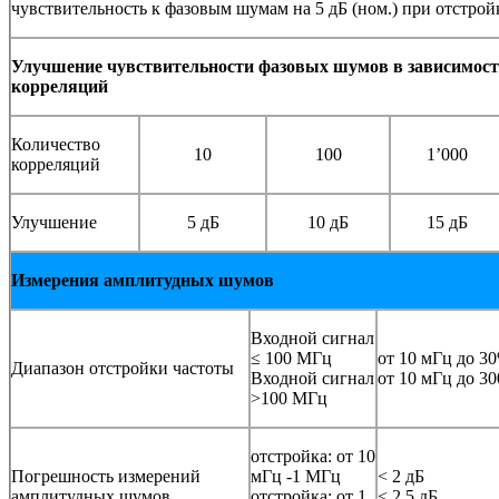
чувствительность к фазовым шумам на 5 дБ (ном.) при отстройк
Улучшение чувствительности фазовых шумов в зависимост
корреляций
Количество
10
100
1’000
корреляций
Улучшение
5 дБ
10 дБ
15 дБ
Измерения амплитудных шумов
Входной сигнал
≤ 100 МГц
от 10 мГц до 3
Диапазон отстройки частоты
Входной сигнал
от 10 мГц до 3
>100 МГц
отстройка: от 10
Погрешность измерений
мГц -1 МГц
< 2 дБ
амплитудных шумов
отстройка: от 1
< 2,5 дБ