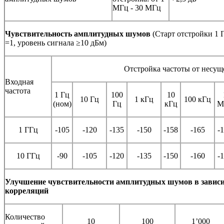
МГц - 30 МГц
Чувствительность амплитудных шумов
(Старт отстройки 1 
=1, уровень сигнала ≥10 дБм)
Отстройка частоты от несущ
Входная
частота
1 Гц
100
10
10 Гц
1 кГц
100 кГц
(ном)
Гц
кГц
М
1 ГГц
-105
-120
-135
-150
-158
-165
-
10 ГГц
-90
-105
-120
-135
-150
-160
-
Улучшение чувствительности амплитудных шумов в зависи
корреляций
Количество
10
100
1’000