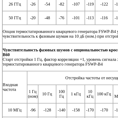
26 ГГц
-26
-54
-82
-107
-119
-122
-
50 ГГц
-20
-48
-76
-101
-113
-116
-
Опция термостатированного кварцевого генератора FSWP-B4 
чувствительность к фазовым шумам на 10 дБ (ном.) при отстрой
Чувствительность фазовых шумов с опциональностью кро
B60
Старт отстройки 1 Гц, фактор корреляции =1, уровень сигнала 
термостатированного кварцевого генератора FSWP-B4
Отстройка частоты от несущ
Входная
частота
1 Гц
100
10
10 Гц
1 кГц
100 кГц
(ном)
Гц
кГц
М
10 МГц
-96
-128
-140
-158
-170
-170
-