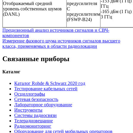
-153 дБм (1 Гц)
Отображаемый средний
предусилителя
ГГц
уровень собственных шумов
С
-165 дБм (1 Гц)
(DANL)
предусилителем
3 ГГц
(FSWP-B24)
Прецизионный анализ источников сигналов и СВЧ-
компонентов
Измерение фазового шума источников сигналов высшего
класса, применяемых в области радиолокации
Связанные приборы
Каталог
Каталог Rohde & Schwarz 2020 год
Тестирование кабельных сетей
Осциллографы
Сетевая безопасность
Лабораторное оборудование
Инструменты
Системы радиосвязи
Телерадиовещание
Радиомониторинг
Оборудование для сетей мобильных операторов