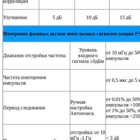
корреляций
Улучшение
5 дБ
10 дБ
15 дБ
Измерения фазовых шумов импульсных сигналов (опция 
Уровень
от 10 мГц до 5
Диапазон отстройки частоты
входного
импульсов
сигнала ≥0дБм
Частота повторения
от 0,5 мкс до 5 
импульсов
от 0,01% до 50
Ручная
импульсов >100
Период следования
настройка
от 1% до 50%, 
Автопоиск
импульсов >250
отстройка: от 10
мГц -1 Гц
< 3 дБ