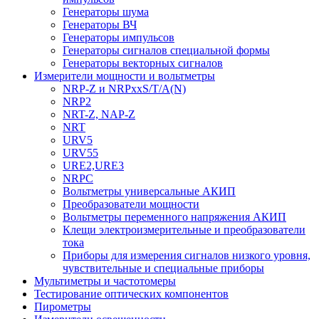
Генераторы шума
Генераторы ВЧ
Генераторы импульсов
Генераторы сигналов специальной формы
Генераторы векторных сигналов
Измерители мощности и вольтметры
NRP-Z и NRPхxS/T/A(N)
NRP2
NRT-Z, NAP-Z
NRT
URV5
URV55
URE2,URE3
NRPC
Вольтметры универсальные АКИП
Преобразователи мощности
Вольтметры переменного напряжения АКИП
Клещи электроизмерительные и преобразователи
тока
Приборы для измерения сигналов низкого уровня,
чувствительные и специальные приборы
Мультиметры и частотомеры
Тестирование оптических компонентов
Пирометры