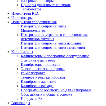
Лазерные нивелиры
Приборы для климат контроля
Термометры
Измерители RLC
Частотомеры
Измерители сопротивления
Измерители сопротивления
Микроомметры
Измерители внутреннего сопротивления
источников питания
Измерители сопротивления изоляции
Измерители сопротивления заземления
Калибраторы
Калибраторы и поверочное оборудование
Эталонные делители
Калибраторы процессов
Электрическая калибровка
ВЧ-калибровка
Температурная калибровка
Калибровка давления
Калибровка расхода
Программное обеспечение для калибровки
Сбор данных и общая проверка
Продукты Ex
Волноводы