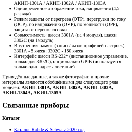
АКИП-1301А / АКИП-1302А / АКИП-1303А
Одновременное отображение тока, напряжения (4,5
разряда)
Режим защиты от перегрева (OTP), перегрузки по току
(ОСР), по напряжению (OVP), по мощности (OPP),
защита от переполюсовки
Совместимость: шасси 3301А (на 4 модуля), шасси
3302С (на 1модуль)
Внутренняя память (запись/вызов профилей настроек):
3301А - 5 ячеек; 3302С - 150 ячеек
Интерфейс шасси RS-232* (дистанционное управление,
только для 3302С); опционально GPIB (используется
только один адрес - листание)
Приведённые данные, а также фотографии и прочие
материалы являются обобщёнными для следующего ряда
моделей:
АКИП-1301А, АКИП-1302А, АКИП-1303А,
АКИП-1304А, АКИП-1305А
Связанные приборы
Каталог
Каталог Rohde & Schwarz 2020 год