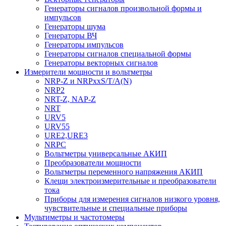
Генераторы сигналов произвольной формы и
импульсов
Генераторы шума
Генераторы ВЧ
Генераторы импульсов
Генераторы сигналов специальной формы
Генераторы векторных сигналов
Измерители мощности и вольтметры
NRP-Z и NRPхxS/T/A(N)
NRP2
NRT-Z, NAP-Z
NRT
URV5
URV55
URE2,URE3
NRPC
Вольтметры универсальные АКИП
Преобразователи мощности
Вольтметры переменного напряжения АКИП
Клещи электроизмерительные и преобразователи
тока
Приборы для измерения сигналов низкого уровня,
чувствительные и специальные приборы
Мультиметры и частотомеры