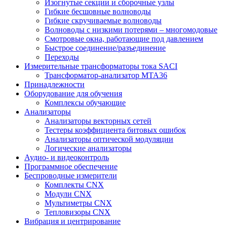
Изогнутые секции и сборочные узлы
Гибкие бесшовные волноводы
Гибкие скручиваемые волноводы
Волноводы с низкими потерями – многомодовые
Смотровые окна, работающие под давлением
Быстрое соединение/разъединение
Переходы
Измерительные трансформаторы тока SACI
Трансформатор-анализатор MTA36
Принадлежности
Оборудование для обучения
Комплексы обучающие
Анализаторы
Анализаторы векторных сетей
Тестеры коэффициента битовых ошибок
Анализаторы оптической модуляции
Логические анализаторы
Аудио- и видеоконтроль
Программное обеспечение
Беспроводные измерители
Комплекты CNX
Модули CNX
Мультиметры CNX
Тепловизоры CNX
Вибрация и центрирование